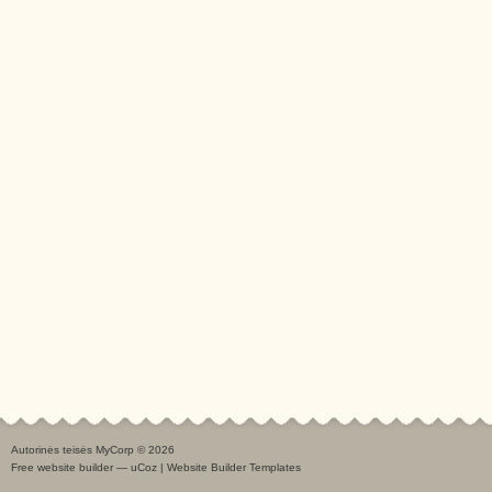
Autorinės teisės MyCorp © 2026
Free
website builder
—
uCoz
|
Website Builder Templates