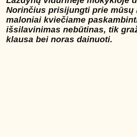
Lazdynų vidurinėje mokykloje da
Norinčius prisijungti prie mūsų
maloniai kviečiame paskambinti
išsilavinimas nebūtinas, tik gra
klausa bei noras dainuoti.