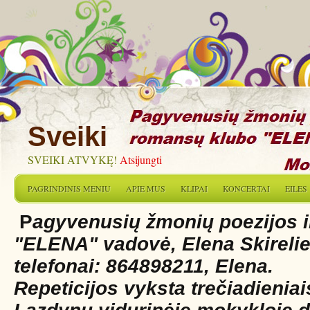
Sveiki
SVEIKI ATVYKĘ!
Atsijungti
PAGRINDINIS MENIU
APIE MUS
KLIPAI
KONCERTAI
EILES
P
agyvenusių žmonių poezijos 
"ELENA" vadovė, Elena Skirelie
telefonai: 864898211, Elena.
Repeticijos vyksta trečiadieniai